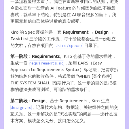
一套流程显得太重了。我也在重新校准自己的认知，避免
今后在面对一些新的 AI Feature 的时候因为自己不愿意
尝试，就草率下结论。特别是在 AI 噪音很多的当下，我
更愿意相信自己体验过后的真实感受。
Kiro 的 Spec 遵循的是一套
Requirement → Design →
Task List
三阶段的工作流，每个阶段都会生成一份独立
的文档，存放在项目的
目录下。
.kiro/specs/
第一阶段：Requirements
。Kiro 会基于你的需求描述，
生成一份
，采用 EARS（Easy
requirements.md
Approach to Requirements Syntax）标记法，把需求拆
解为结构化的验收条件，格式类似 “WHEN [某个条件]
THE SYSTEM SHALL [预期行为]”。这一步的目的是把模
糊的想法变成可测试、可追踪的需求条目。
第二阶段：Design
。基于 Requirements，Kiro 生成
，记录技术架构、数据流、关键组件之间的交
design.md
互关系。这一步解决的是”怎么实现”的问题——选什么技
术方案、模块怎么划分、接口怎么定义。