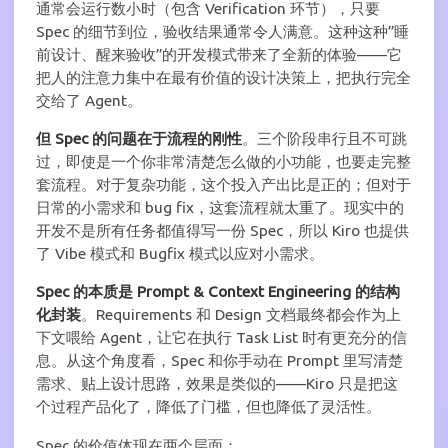
通常会运行数小时（包含 Verification 环节），只要
Spec 的细节到位，验收结果通常令人满意。这种这种”睡
前设计、醒来验收”的开发模式带来了全新的体验——它
把人的注意力集中在最有价值的设计决策上，把执行完全
交给了 Agent。
但 Spec 的问题在于流程的刚性
。三个阶段串行且不可跳
过，即使是一个你非常清楚怎么做的小功能，也要走完整
套流程。对于复杂功能，这个投入产出比是正的；但对于
日常的小需求和 bug fix，这套流程就太重了。现实中的
开发不是所有任务都值得写一份 Spec，所以 Kiro 也提供
了 Vibe 模式和 Bugfix 模式以应对小需求。
Spec 的本质是 Prompt & Context Engineering 的结构
化封装
。Requirements 和 Design 文档最终都会作为上
下文喂给 Agent，让它在执行 Task List 时有更充分的信
息。从这个角度看，Spec 和你手动在 Prompt 里写清楚
需求、贴上设计思路，效果是类似的——Kiro 只是把这
个过程产品化了，降低了门槛，但也降低了灵活性。
Spec 的价值体现在两个层面：