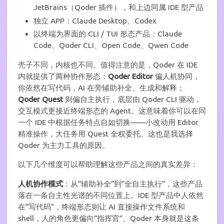
JetBrains（Qoder 插件），和上边同属 IDE 型产品
独立 APP：Claude Desktop、Codex
以终端为界面的 CLI / TUI 形态产品：Claude
Code、Qoder CLI、Open Code、Qwen Code
壳子不同，内核也不同。值得注意的是，Qoder 在 IDE
内就提供了两种协作形态：
Qoder Editor
偏人机协同，
你依然在写代码，AI 在旁辅助补全、生成和解释；
Qoder Quest
则偏自主执行，底层由 Qoder CLI 驱动，
交互模式更接近终端形态的 Agent。这意味着你可以在同
一个 IDE 中根据任务特点自如切换——小改动用 Editor
精准操作，大任务用 Quest 全权委托。这也是我选择
Qoder 为主力工具的原因。
以下几个维度可以帮助理解这些产品之间的真实差异：
人机协作模式
：从”辅助补全”到”全自主执行”，这些产品
落在一条自主性光谱的不同位置上。IDE 型产品中人依然
在”写代码”，终端形态则让 AI 直接操作文件系统和
shell，人的角色更偏向”指挥官”。Qoder 本身就是这条