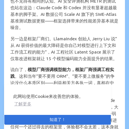
也不见得有相同的认知。AI 安全评测机构 METR 的测试
也站在这边：Claude Code 和 Codex 并没有显著超越最
基本的脚手架。AI 数据公司 Scale AI 旗下的 SWE-Atlas
基准测试数据更狠——框架选择带来的性能差异基本就是
噪音。
另一边是框架厂商们。LlamaIndex 创始人 Jerry Liu 说”
从 AI 获得价值的最大障碍是你自己对模型进行上下文和
工作流工程的能力”，AI 工程社区 Latent Space 展示了
仅靠改进框架就让 15 个模型编码能力全面提升的结果。
说白了，
模型厂商强调模型能力，框架厂商强调工程实
践
。这和当年”要不要用 ORM”、”要不要上微服务”的争
论没什么本质区别——利益相关方各执一词，真相在中
间。
此网站使用Cookie来改善您的体验。
但这场争论让我想到一个问题：前面我说 Claude Code
了解更多
最强的时候，我到底在夸模型还是在夸产品？诚实讲，大
概率是在夸模型。如果把 Claude Code 的壳套在一个弱
知道了！
模型上，体验会断崖式下跌；反过来，把 Opus 4.6 塞进
任何一个还过得去的框架里，体验都不会太差，这本身就