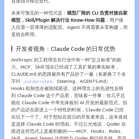
直接指导模型迭代。
未来可预见的一种范式是：
模型厂商的 CLI 负责对接自家
模型，Skill/Plugin 解决行业 Know-How 问题
，用户接
入仅需一层薄薄的适配层。Agent 不再需要从零构建，而
是组合即用。
开发者视角：Claude Code 的日常优势
Anthropic 的工程理念在行业中有一种”定义标准”的能
力。MCP、Skill 现在已经成了工具扩展的事实标准，
CLAUDE.md 的思路被所有产品抄了一遍（各家换了个名
字叫
、Steering、AGENTS.md），
.cursorrules
Hooks 机制也在被陆续跟进。这种理念上的先进性反映
到 Claude Code 这个产品里，意味着一件事：你几乎总
能在 Claude Code 中率先体验到 AI 开发的最新范式。别
的产品还在跟进上一个特性的时候，Claude Code 已经
在玩下一个了。对于想站在前沿的开发者来说，这本身就
是选择 Claude Code 的理由。不过公允地说，Qoder 在
跟进这些范式上是最积极的——MCP、Hooks、Rules、
Skill、Agent Teams 这些能力 Qoder 都已经支持，而且