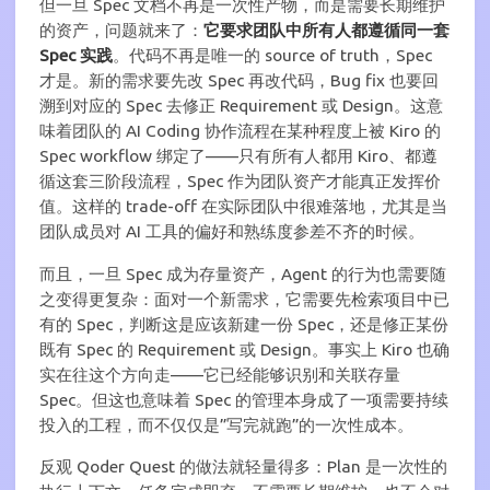
但一旦 Spec 文档不再是一次性产物，而是需要长期维护
的资产，问题就来了：
它要求团队中所有人都遵循同一套
Spec 实践
。代码不再是唯一的 source of truth，Spec
才是。新的需求要先改 Spec 再改代码，Bug fix 也要回
溯到对应的 Spec 去修正 Requirement 或 Design。这意
味着团队的 AI Coding 协作流程在某种程度上被 Kiro 的
Spec workflow 绑定了——只有所有人都用 Kiro、都遵
循这套三阶段流程，Spec 作为团队资产才能真正发挥价
值。这样的 trade-off 在实际团队中很难落地，尤其是当
团队成员对 AI 工具的偏好和熟练度参差不齐的时候。
而且，一旦 Spec 成为存量资产，Agent 的行为也需要随
之变得更复杂：面对一个新需求，它需要先检索项目中已
有的 Spec，判断这是应该新建一份 Spec，还是修正某份
既有 Spec 的 Requirement 或 Design。事实上 Kiro 也确
实在往这个方向走——它已经能够识别和关联存量
Spec。但这也意味着 Spec 的管理本身成了一项需要持续
投入的工程，而不仅仅是”写完就跑”的一次性成本。
反观 Qoder Quest 的做法就轻量得多：Plan 是一次性的