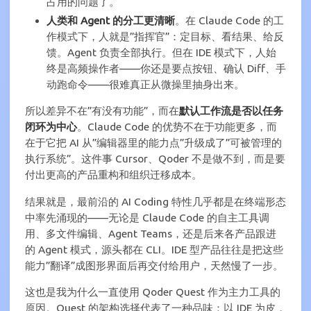
占用的问题了。
人类和 Agent 的分工更清晰
。在 Claude Code 的工
作模式下，人就是”指挥官”：定目标、看结果、给反
馈。Agent 负责全部执行。但在 IDE 模式下，人始
终是高频操作者——你还是要点按钮、确认 Diff、手
动跑命令——很难真正从微操里抽身出来。
所以差异不在”有没有功能”，而在
默认工作流是否以任务
闭环为中心
。Claude Code 的优势不在于功能更多，而
在于它把 AI 从”编辑器里的能力点”升级成了”可被管理的
执行系统”。这件事 Cursor、Qoder 不是做不到，而是要
付出更高的产品重构和组织迁移成本。
结果就是，最前沿的 AI Coding 特性几乎都是在终端形态
中率先涌现的——无论是 Claude Code 的自主工具调
用、多文件编辑、Agent Teams，还是后来各产品跟进
的 Agent 模式，源头都在 CLI。IDE 型产品往往是把这些
能力”翻译”成图形界面后再交付给用户，天然慢了一步。
这也是我为什么一直使用 Qoder Quest 作为主力工具的
原因。Quest 的架构选择代表了一种品味：以 IDE 为皮，