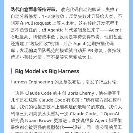
迭代自愈而非等待评审。
改完代码自动跑验证，失败了
自动分析修复，1~3 轮收敛，反复失败才升级给人类。不
阻塞在 Pull Request 上等人来看。这在传统开发流程里
是不负责任的，但 Agentic 时代逻辑反过来了——Agent
吞吐量高、纠错成本低，反而是等待变得昂贵。他们甚至
还搭建了”垃圾回收”机制：后台 Agent 定期扫描代码
库，发现偏离团队规范的模式就自动开 PR 修复，像持续
偿还小额技术债，而不是等它累积成大山。
Big Model vs Big Harness
Harness Engineering 的文章发布后，引发了行业讨论。
一边是 Claude Code 的主创 Boris Cherny，他在播客里
几乎是在炫耀 Claude Code 有多薄：”所有秘方都在模型
里，我们的框架是技术上能构建的最精简的东西。我们大
约每三到四周就从头重写一次 Claude Code。” OpenAI
研究员 Noam Brown 更激进，直接说很多 Agent 脚手架
最终都会被更强的模型替代——没错，同一家公司的员工