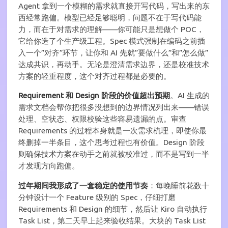
Agent 拿到一个模糊的需求就直接开写代码，写出来的东
西经常跑偏。模型已经足够聪明，问题不在于写代码能
力，而在于对需求的理解——你可能只是想做个 POC，
它给你造了个生产级工程。Spec 模式强制在编码之前插
入一个”对齐”环节，让你和 AI 先就”要做什么”和”怎么做”
达成共识，再动手。无论是澄清需求边界，还是校准技术
方案的轻重程度，这个对齐过程都是必要的。
Requirement 和 Design 阶段的价值超出预期
。AI 生成的
需求文档会帮你把很多没想到的边界情况列出来——错误
处理、空状态、权限校验这些容易遗漏的点。审查
Requirements 的过程本身就是一次需求梳理，即使你最
终删掉一半条目，这个思考过程也有价值。Design 阶段
则确保技术方案在动手之前就被校准过，而不是写到一半
才发现方向跑偏。
过年期间我形成了一套稳定的使用节奏
：每晚睡前花数十
分钟设计一个 Feature 级别的 Spec，仔细打磨
Requirements 和 Design 的细节，然后让 Kiro 自动执行
Task List，第二天早上起来验收结果。大块的 Task List