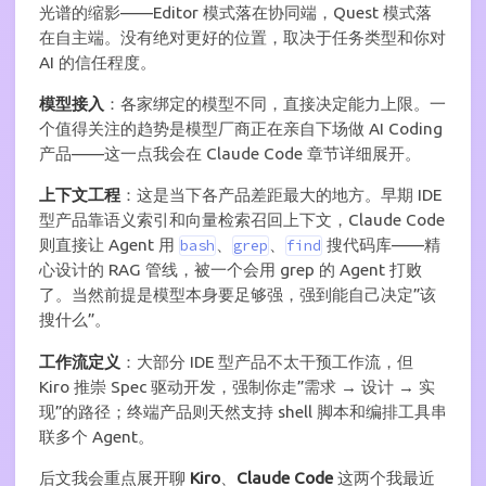
光谱的缩影——Editor 模式落在协同端，Quest 模式落
在自主端。没有绝对更好的位置，取决于任务类型和你对
AI 的信任程度。
模型接入
：各家绑定的模型不同，直接决定能力上限。一
个值得关注的趋势是模型厂商正在亲自下场做 AI Coding
产品——这一点我会在 Claude Code 章节详细展开。
上下文工程
：这是当下各产品差距最大的地方。早期 IDE
型产品靠语义索引和向量检索召回上下文，Claude Code
则直接让 Agent 用
、
、
搜代码库——精
bash
grep
find
心设计的 RAG 管线，被一个会用 grep 的 Agent 打败
了。当然前提是模型本身要足够强，强到能自己决定”该
搜什么”。
工作流定义
：大部分 IDE 型产品不太干预工作流，但
Kiro 推崇 Spec 驱动开发，强制你走”需求 → 设计 → 实
现”的路径；终端产品则天然支持 shell 脚本和编排工具串
联多个 Agent。
后文我会重点展开聊
Kiro
、
Claude Code
这两个我最近