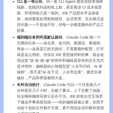
CLI 是一等公民
。同一套 CLI Agent 能在你的本地终
端跑，也能扔到远程机上跑，甚至塞进 CI 流水线里
跑，环境和能力是一致的。IDE 产品想补齐这条链
路，就得重新处理权限模型、会话管理、无头模式这
些问题——不是做不到，但每一步都是额外的产品工
程量。
端到端任务闭环是默认路径
。Claude Code 跑一个
完整的任务——读仓库、改代码、跑测试、看报错、
再改——这就是它的主路径，不需要额外配置，打开
就是这么用的。但你在 IDE 里想做同样的事，就会发
现这套”读-改-跑-修”的闭环和编辑器原有的交互范式
是冲突的：编辑器的心智模型是”人在写代码，AI 来
辅助”，而不是”AI 在干活，人在旁边看”。要把后者
做好，产品和界面都得大改。
长时自治执行
。Claude Code 可以一个任务跑几十
分钟甚至几个小时，失败了重试，上下文断了续跑，
你去喝杯咖啡回来它还在干活。IDE 的前台交互场景
下做这件事就很别扭——你的编辑器被占着，你想手
动改个别的文件都不方便，更不用说会话中断和资源