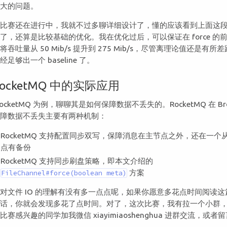
放大的问题。
于比赛还在进行中，我就不过多聊详细设计了，懂的应该看到上面这
了，还算是比较基础的优化。我在优化过后，可以保证在 force 的
将吞吐量从 50 Mib/s 提升到 275 Mib/s，尽管离理论值还是有所
经足够出一个 baseline 了。
RocketMQ 中的实际应用
RocketMQ 为例，聊聊其是如何保障数据不丢失的。RocketMQ 在 Bro
保障数据不丢失主要有两种机制：
RocketMQ 支持配置同步双写，保障消息在主节点之外，还在一个
点有备份
RocketMQ 支持同步刷盘策略，即本文介绍的
方案
FileChannel#force(boolean meta)
对文件 IO 的理解有没有多一点点呢，如果你愿意多花点时间阅读这
的话，你就会发现多花了点时间。对了，这次比赛，我有拉一个小群
比赛感兴趣的同学加我微信 xiayimiaoshenghua 进群交流，或者
哦。