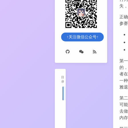
失
正
参
↑关注微信公众号↑
第一
的
者在
目
一
录
雅
1
前
言
第二
可能
2
如
何
去
理
内存
解
数