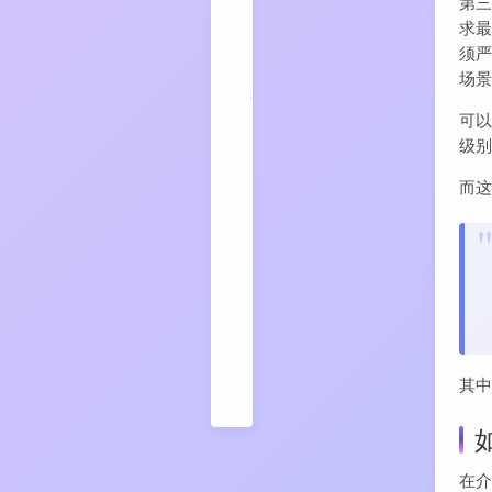
第
据
不
求最
丢
须
失
场
3
Java
文件
可
IO
级
保障
掉电
不丢
而
数据
4
force
下可
能的
优化
方案
5
RocketMQ
中的实际
其
应用
在介