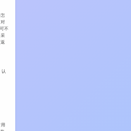
序怎
，对
他可不
常采
使返
，认
常用