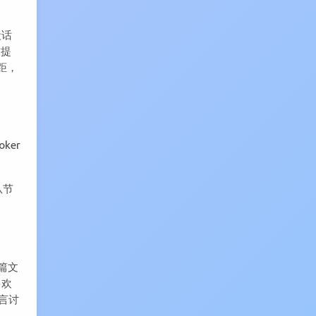
段话
前提
差距，
ker
从节
篇文
，欢
留言讨