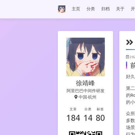
主页
分类
归档
关于
开
20
好久
徐靖峰
第二
阿里巴巴中间件研发
的R
中国·杭州
的
文章
分类
标签
众所
184
14
80
多
场
行为