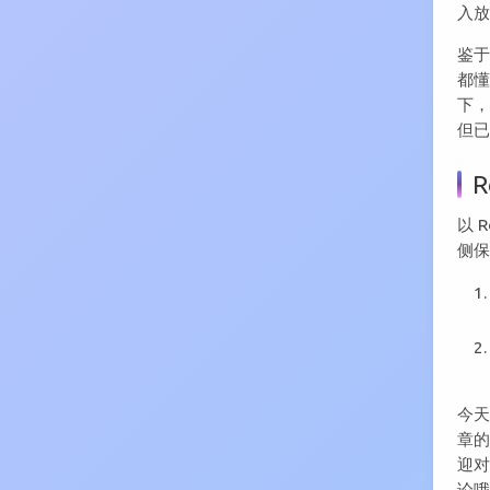
入
鉴
都懂
下，
但已
以 
侧
今天
章
迎对
论