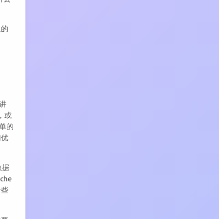
人的
好讲
，或
单的
们优
数据
he
一些