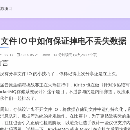
源项目
文件 IO 中如何保证掉电不丢失数据
21-09-17
2026-05-21
JAVA
14 分钟读完 (大约2057个字)
前言
没有分享文件 IO 的小技巧了，依稀记得上次分享还是在上次。
届云原生编程挑战赛正在火热进行中，Kirito 也在做《针对冷热读
ocketMQ存储系统设计》这个题目，不过参与的是内部赛道，没法
小伙伴们一起排名了。
周知，存储设计离不开文件 IO，将数据存储到文件中进行持久化，
数消息队列、数据库系统的常规操作。在比赛中，为了更贴近实际的
景，往往也会引入正确性检测阶段，以避免让选手设计一些仅仅支持
的代码逻辑。试想一下，RocketMQ 或者 Mysql 在宕机之后因为索