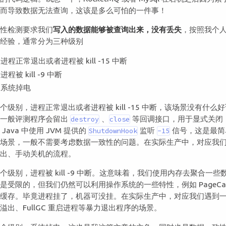
，而导致数据无法查询，这该是多么可怕的一件事！
确性检测要求我们
写入的数据能够被查询出来，没有丢失
，按照我个
赛经验，通常分为三种级别
进程正常退出或者进程被 kill -15 中断
进程被 kill -9 中断
系统掉电
个级别，进程正常退出或者进程被 kill -15 中断，该场景没有什么
，一般评测程序会留出
、
等回调接口，用于显式关闭
destroy
close
 Java 中使用 JVM 提供的
监听
信号，这是最简
ShutdownHook
-15
种场景，一般不需要考虑数据一致性的问题。在实际生产中，对应我
退出、手动关机的流程。
个级别，进程被 kill -9 中断。这意味着，我们使用内存去聚合一些
是受限的，但我们仍然可以利用操作系统的一些特性，例如 PageCac
做缓存。毕竟进程挂了，机器可没挂。在实际生产中，对应我们遇到
溢出、FullGC 重启进程等暴力退出程序的场景。