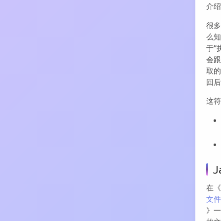
介
很
么
于”
会
取
回
这符
在
文件
》一