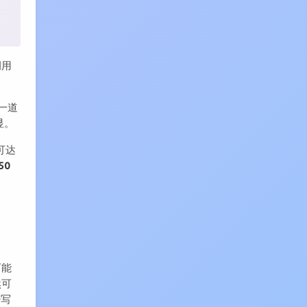
调用
一道
显。
可达
50
可能
然可
少写