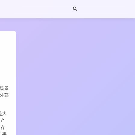
写场景
跟外部
是大
生产
内存
引丢