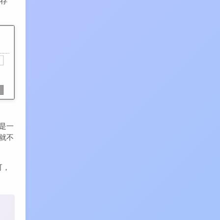
内存
然是一
 就不
可，