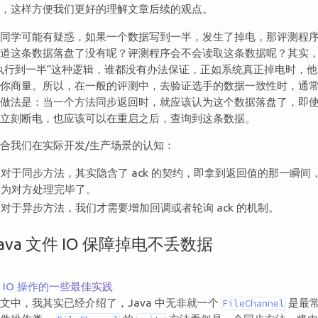
绍，这样方便我们更好的理解文章后续的观点。
多同学可能有疑惑，如果一个数据写到一半，发生了掉电，那评测程
知道这条数据落盘了没有呢？评测程序会不会读取这条数据呢？其实
执行到一半“这种逻辑，谁都没有办法保证，正如系统真正掉电时，
跟你商量。所以，在一般的评测中，去验证选手的数据一致性时，通
的做法是：当一个方法同步返回时，就应该认为这个数据落盘了，即
后立刻断电，也应该可以在重启之后，查询到这条数据。
合我们在实际开发/生产场景的认知：
对于同步方法，其实隐含了 ack 的契约，即拿到返回值的那一瞬间
为对方处理完毕了。
对于异步方法，我们才需要增加回调或者轮询 ack 的机制。
Java 文件 IO 保障掉电不丢数据
《
 IO 操作的一些最佳实践
文中，我其实已经介绍了，Java 中无非就一个
是最
FileChannel