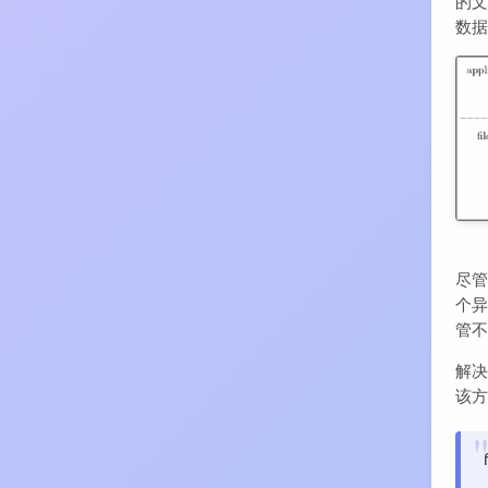
的
数据
尽管
个异
管
解
该方