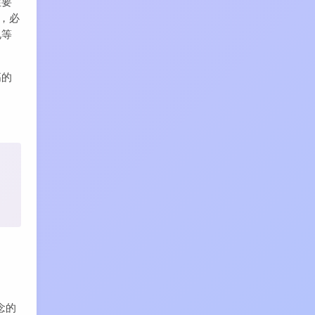
性要
用，必
电等
高的
念的