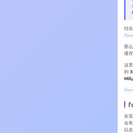
结
for
那么
缓存
这里
到
3
Mib
for
在
会
以在