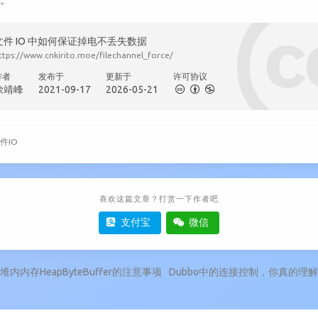
文件 IO 中如何保证掉电不丢失数据
ttps://www.cnkirito.moe/filechannel_force/
作者
发布于
更新于
许可协议
徐靖峰
2021-09-17
2026-05-21
件IO
喜欢这篇文章？打赏一下作者吧
支付宝
微信
堆内内存HeapByteBuffer的注意事项
Dubbo中的连接控制，你真的理