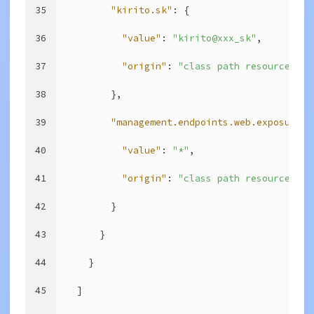
35
"kirito.sk"
: {
36
"value"
: 
"kirito@xxx_sk"
,
37
"origin"
: 
"class path resource [ap
38
        },
39
"management.endpoints.web.exposure.i
40
"value"
: 
"*"
,
41
"origin"
: 
"class path resource [ap
42
        }
43
      }
44
    }
45
  ]