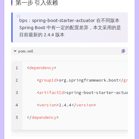
第一步 引入依赖
tips：spring-boot-starter-actuator 在不同版本
Spring Boot 中有一定的配置差异，本文采用的是
目前最新的 2.4.4 版本
pom.xml
1
<
dependency
>
2
<
groupId
>
org.springframework.boot
</
groupI
3
<
artifactId
>
spring-boot-starter-actuator
<
4
<
version
>
2.4.4
</
version
>
5
</
dependency
>