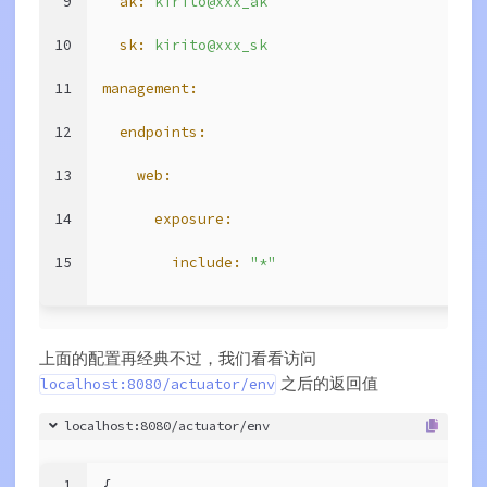
9
ak:
kirito@xxx_ak
10
sk:
kirito@xxx_sk
11
management:
12
endpoints:
13
web:
14
exposure:
15
include:
"*"
上面的配置再经典不过，我们看看访问
之后的返回值
localhost:8080/actuator/env
localhost:8080/actuator/env
1
{