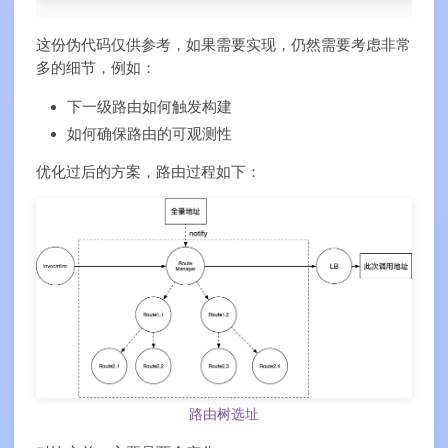
这份伪代码仅供参考，如果需要实现，仍然需要考虑非常
多的细节，例如：
下一级路由如何触发构建
如何确保路由的可观测性
优化过后的方案，路由过程如下：
路由树选址