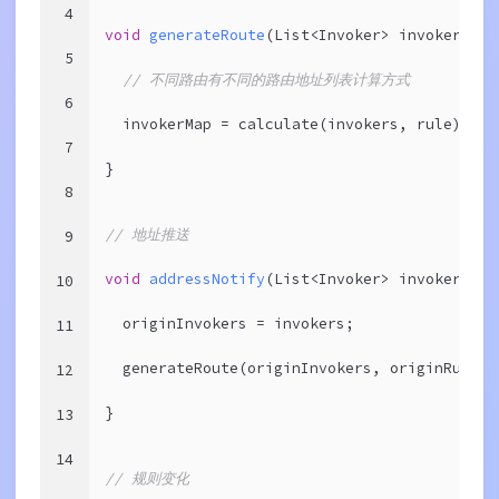
4
void
generateRoute
(List<Invoker> invokers, S
5
// 不同路由有不同的路由地址列表计算方式
6
  invokerMap = calculate(invokers, rule);
7
}
8
// 地址推送
9
void
addressNotify
(List<Invoker> invokers)
{
10
  originInvokers = invokers;
11
  generateRoute(originInvokers, originRule);
12
}
13
14
// 规则变化