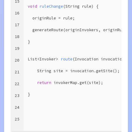
15
void
ruleChange
(String rule)
{
16
  originRule = rule;
17
  generateRoute(originInvokers, originRule);
18
}
19
List<Invoker> 
route
(Invocation invocation)
{
20
    String site = invocation.getSite();
21
return
 invokerMap.get(site);
22
}
23
24
25