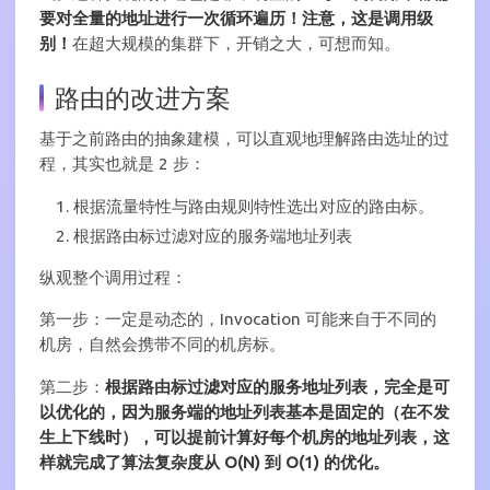
要对全量的地址进行一次循环遍历！注意，这是调用级
别！
在超大规模的集群下，开销之大，可想而知。
路由的改进方案
基于之前路由的抽象建模，可以直观地理解路由选址的过
程，其实也就是 2 步：
根据流量特性与路由规则特性选出对应的路由标。
根据路由标过滤对应的服务端地址列表
纵观整个调用过程：
第一步：一定是动态的，Invocation 可能来自于不同的
机房，自然会携带不同的机房标。
第二步：
根据路由标过滤对应的服务地址列表，完全是可
以优化的，因为服务端的地址列表基本是固定的（在不发
生上下线时），可以提前计算好每个机房的地址列表，这
样就完成了算法复杂度从 O(N) 到 O(1) 的优化。