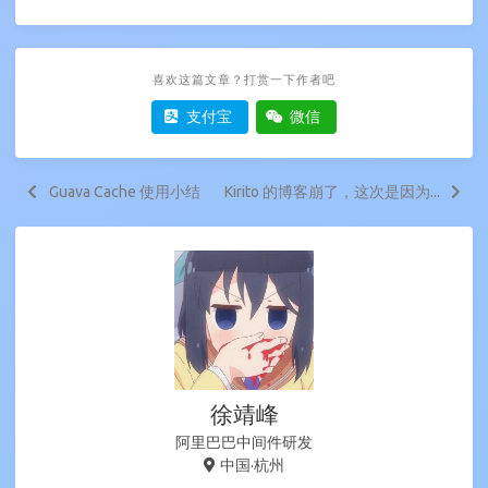
喜欢这篇文章？打赏一下作者吧
支付宝
微信
Guava Cache 使用小结
Kirito 的博客崩了，这次是因为...
徐靖峰
阿里巴巴中间件研发
中国·杭州