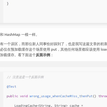
}
4
5
和 HashMap 一模一样。
里有一个误区，而那位新人同事恰好踩到了，也是我写这篇文章的初
必仅在预加载缓存这个场景使用 put，其他任何场景都应该使用 load
发加载缓存。看下面这个
反面示例
：
1
// 注意这是一个反面示例
2
@Test
3
public
void
wrong_usage_whenCacheMiss_thenPut
()
thro
4
    LoadingCache<String, String> cache =