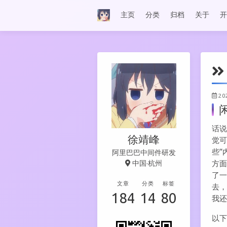
主页
分类
归档
关于
开
20
话说
徐靖峰
觉
些“
阿里巴巴中间件研发
中国·杭州
方
了
文章
分类
标签
去
184
14
80
我
以