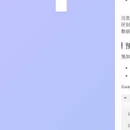
结
注意
区别
数
预
Gua