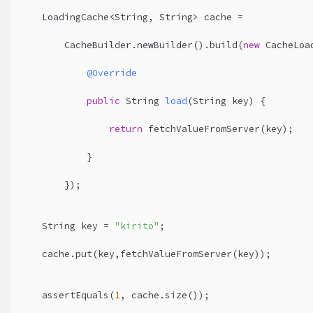
3
    LoadingCache<String, String> cache =
4
        CacheBuilder.newBuilder().build(
new
 CacheLoa
5
@Override
6
public
 String 
load
(String key)
{
7
return
 fetchValueFromServer(key);
8
            }
9
        });
0
    String key = 
"kirito"
;
1
    cache.put(key,fetchValueFromServer(key));
2
    assertEquals(
1
, cache.size());
3