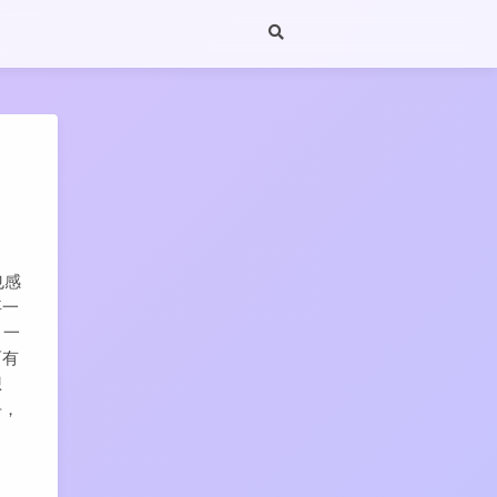
也感
事一
；一
而有
想
乎，