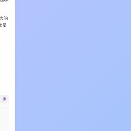
大的
还是