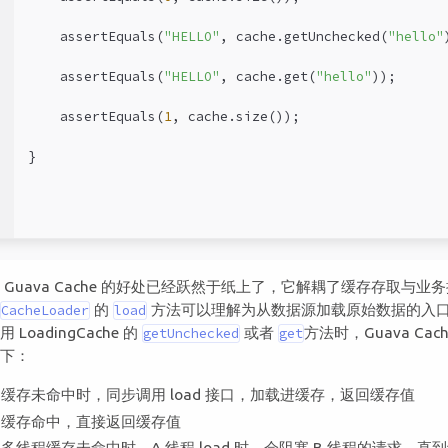
    assertEquals(
"HELLO"
, cache.getUnchecked(
"hello"
5
    assertEquals(
"HELLO"
, cache.get(
"hello"
));
6
    assertEquals(
1
, cache.size());
7
}
8
9
 Guava Cache 的好处已经跃然于纸上了，它解耦了缓存存取与业
。
的
方法可以理解为从数据源加载原始数据的入
CacheLoader
load
 LoadingCache 的
或者
方法时，Guava Cach
getUnchecked
get
如下：
缓存未命中时，同步调用 load 接口，加载进缓存，返回缓存值
缓存命中，直接返回缓存值
多线程缓存未命中时，A 线程 load 时，会阻塞 B 线程的请求，直