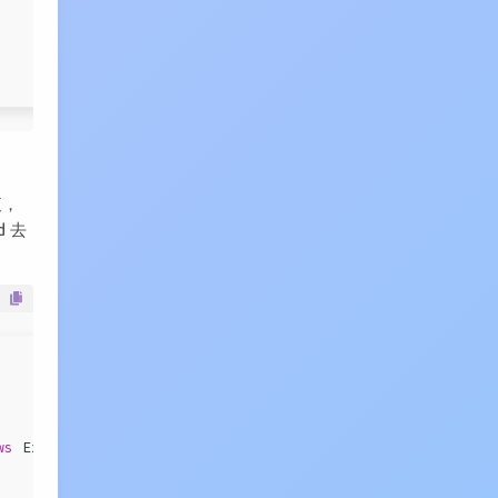
衷，
 去
ws
 ExecutionException 
{