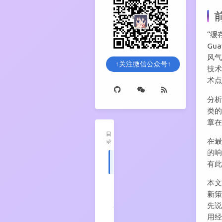
“缓
Gu
风气
↑关注微信公众号↑
技
术
分析
类的
章
目
在最
录
的响
1
闲
有
聊
2
前
本文
言
新
3
基
先说
础
用