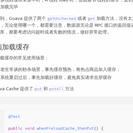
加载完毕
到，Guava 提供了两个
或者
加载方法，没有太
getUnchecked
get
，无论使用哪一个，都需要注意，数据源无论是 RPC 接口的返回值
据库，都要考虑访问超时或者失败的情况，做好异常处理。
预加载缓存
加载缓存的常见使用场景：
老生常谈的秒杀场景，事先缓存预热，将热点商品加入缓存；
系统重启过后，事先加载好缓存，避免真实请求击穿缓存
va Cache 提供了
和
方法
put
putAll
1
@Test
2
public
void
whenPreloadCache_thenPut
()
{