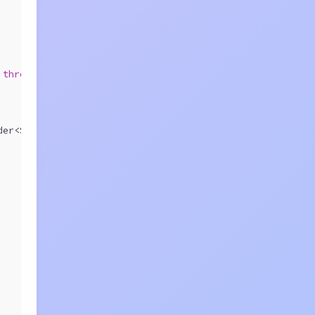
throws
 ExecutionException 
{
der<String, String>() {