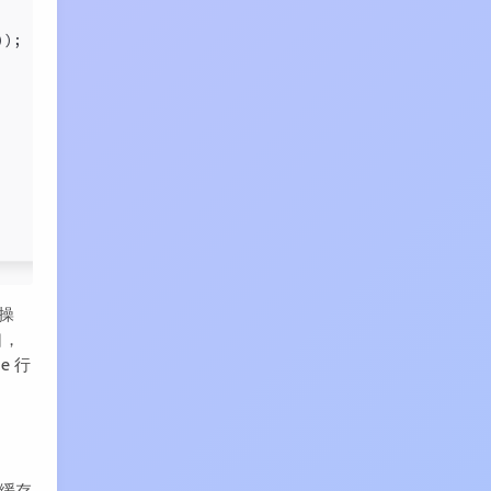
));
务操
口，
e 行
到缓存