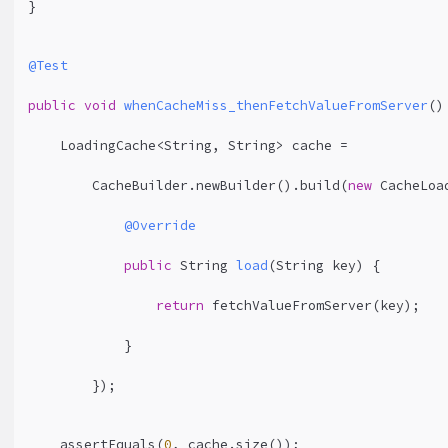
3
}
4
@Test
5
public
void
whenCacheMiss_thenFetchValueFromServer
()
6
    LoadingCache<String, String> cache =
7
        CacheBuilder.newBuilder().build(
new
 CacheLoa
8
@Override
9
public
 String 
load
(String key)
{
0
return
 fetchValueFromServer(key);
1
            }
2
        });
3
    assertEquals(
0
, cache.size());
4