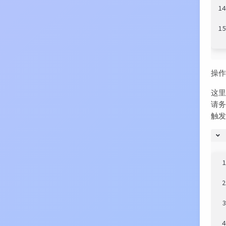
1
1
操作
这
请务
触