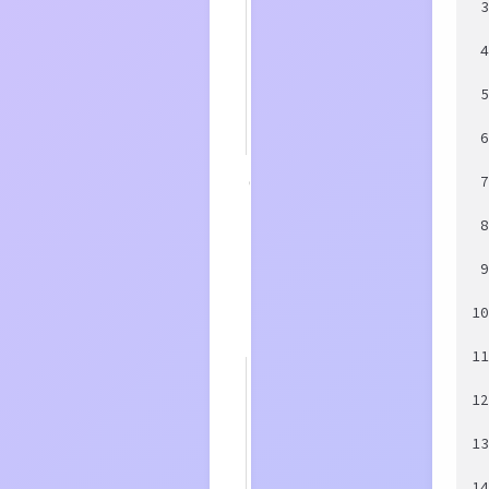
略
5.3
缓
存
固
定
时
间
6
缓
存
失
效
7
缓
存
刷
1
新
1
7.1
手
动
1
刷
新
1
7.2
自
动
1