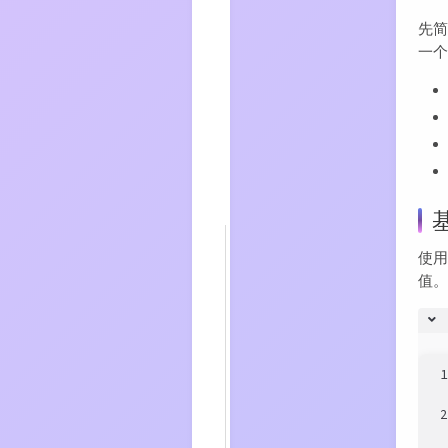
使
用
先简
4
预
一
加
载
缓
存
5
缓
存
过
期
5.1
缓
存
使用
固
值
定
数
量
的
值
5.2
LRU
过
期
策