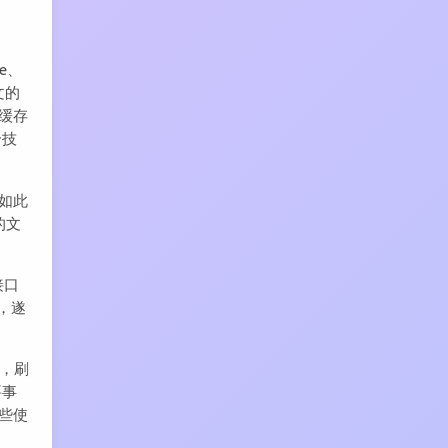
e、
文的
的缓存
个技
诸如此
的文
接口
，遂
略，刷
要事
一些使