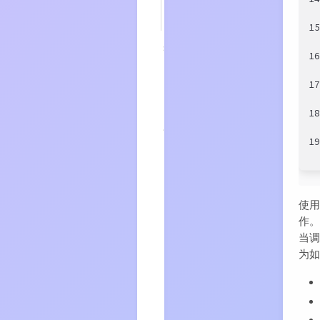
刷
新
1
8
缓
1
存
命
1
中
统
计
1
9
缓
1
存
移
除
的
通
知
使用
机
作
制
当调用
10
Weak
为
Keys &
Soft
Values
11
总