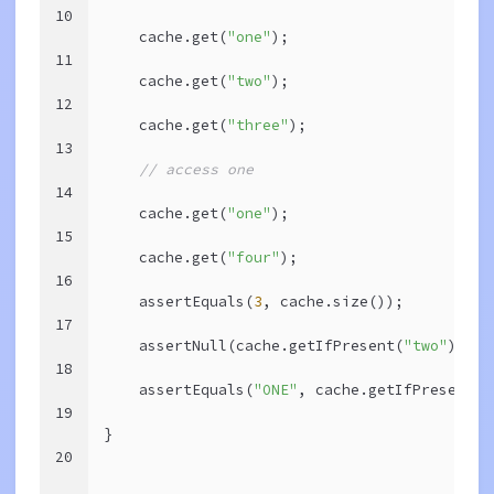
10
    cache.get(
"one"
);
11
    cache.get(
"two"
);
12
    cache.get(
"three"
);
13
// access one
14
    cache.get(
"one"
);
15
    cache.get(
"four"
);
16
    assertEquals(
3
, cache.size());
17
    assertNull(cache.getIfPresent(
"two"
));
18
    assertEquals(
"ONE"
, cache.getIfPresent(
"
19
}
20