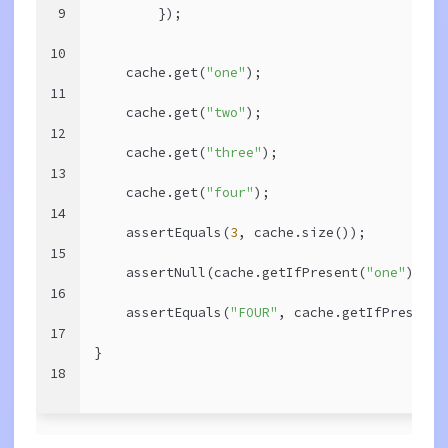
9
        });
10
    cache.get(
"one"
);
11
    cache.get(
"two"
);
12
    cache.get(
"three"
);
13
    cache.get(
"four"
);
14
    assertEquals(
3
, cache.size());
15
    assertNull(cache.getIfPresent(
"one"
));
16
    assertEquals(
"FOUR"
, cache.getIfPresent(
17
}
18