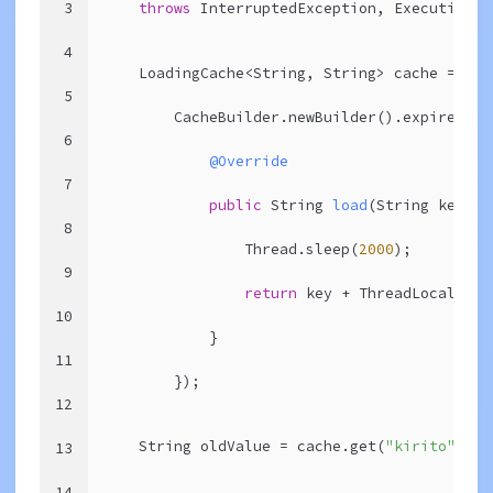
3
throws
 InterruptedException, ExecutionEx
4
    LoadingCache<String, String> cache =
5
        CacheBuilder.newBuilder().expireAfte
6
@Override
7
public
 String 
load
(String key)
t
8
                Thread.sleep(
2000
);
9
return
 key + ThreadLocalRand
10
            }
11
        });
12
    String oldValue = cache.get(
"kirito"
);
13
14