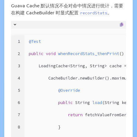
Guava Cache 默认情况不会对命中情况进行统计，需要
在构建 CacheBuilder 时显式配置
。
recordStats
1
@Test
2
public
void
whenRecordStats_thenPrint
()
thro
3
    LoadingCache<String, String> cache =
4
        CacheBuilder.newBuilder().maximumSiz
5
@Override
6
public
 String 
load
(String key)
{
7
return
 fetchValueFromServer(
8
            }