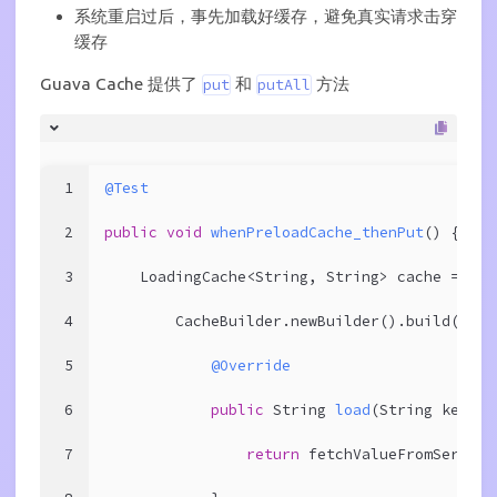
系统重启过后，事先加载好缓存，避免真实请求击穿
缓存
Guava Cache 提供了
和
方法
put
putAll
1
@Test
2
public
void
whenPreloadCache_thenPut
()
{
3
    LoadingCache<String, String> cache =
4
        CacheBuilder.newBuilder().build(
new
 
5
@Override
6
public
 String 
load
(String key)
{
7
return
 fetchValueFromServer(