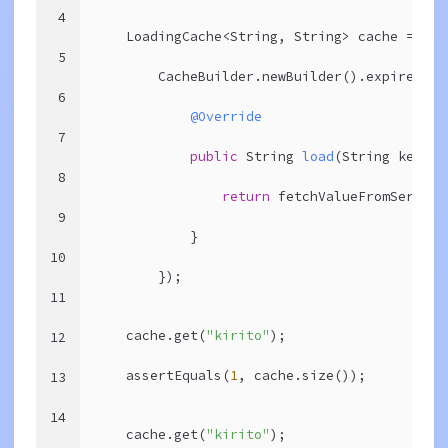
4
    LoadingCache<String, String> cache =
5
        CacheBuilder.newBuilder().expireAfte
6
@Override
7
public
 String 
load
(String key)
{
8
return
 fetchValueFromServer(
9
            }
10
        });
11
    cache.get(
"kirito"
);
12
    assertEquals(
1
, cache.size());
13
14
    cache.get(
"kirito"
);