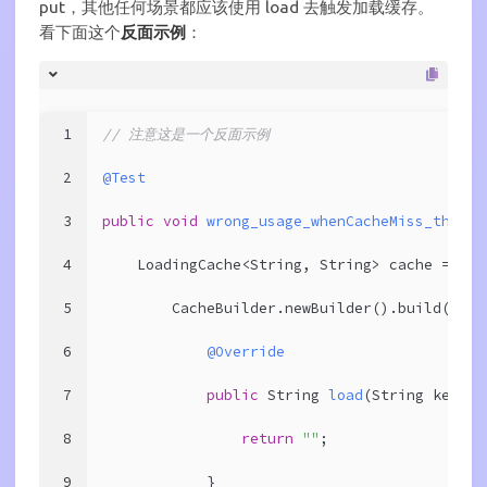
put，其他任何场景都应该使用 load 去触发加载缓存。
看下面这个
反面示例
：
1
// 注意这是一个反面示例
2
@Test
3
public
void
wrong_usage_whenCacheMiss_thenPu
4
    LoadingCache<String, String> cache =
5
        CacheBuilder.newBuilder().build(
new
 
6
@Override
7
public
 String 
load
(String key)
{
8
return
""
;
9
            }