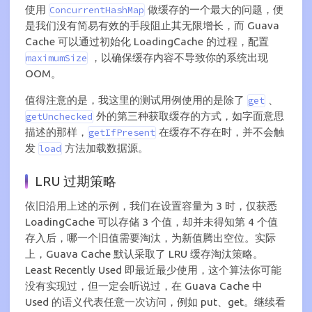
使用
做缓存的一个最大的问题，便
ConcurrentHashMap
是我们没有简易有效的手段阻止其无限增长，而 Guava
Cache 可以通过初始化 LoadingCache 的过程，配置
，以确保缓存内容不导致你的系统出现
maximumSize
OOM。
值得注意的是，我这里的测试用例使用的是除了
、
get
外的第三种获取缓存的方式，如字面意思
getUnchecked
描述的那样，
在缓存不存在时，并不会触
getIfPresent
发
方法加载数据源。
load
LRU 过期策略
依旧沿用上述的示例，我们在设置容量为 3 时，仅获悉
LoadingCache 可以存储 3 个值，却并未得知第 4 个值
存入后，哪一个旧值需要淘汰，为新值腾出空位。实际
上，Guava Cache 默认采取了 LRU 缓存淘汰策略。
Least Recently Used 即最近最少使用，这个算法你可能
没有实现过，但一定会听说过，在 Guava Cache 中
Used 的语义代表任意一次访问，例如 put、get。继续看