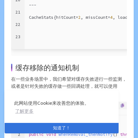
---
21
CacheStats{hitCount=
2
, missCount=
4
, loadSucc
22
23
缓存移除的通知机制
在一些业务场景中，我们希望对缓存失效进行一些监测，
或者是针对失效的缓存做一些回调处理，就可以使用
机制。
RemovalNotification
此网站使用Cookie来改善您的体验。
了解更多
1
@Test
知道了！
2
public
void
whenRemoval_thenNotify
()
throws
 