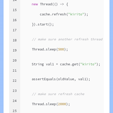
new
 Thread(() -> {
15
        cache.refresh(
"kirito"
);
16
    }).start();
17
// make sure another refresh thread is s
18
    Thread.sleep(
500
);
19
20
    String val1 = cache.get(
"kirito"
);
21
    assertEquals(oldValue, val1);
22
23
// make sure refresh cache 
24
    Thread.sleep(
2000
);
25