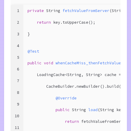
1
private
 String 
fetchValueFromServer
(String k
2
return
 key.toUpperCase();
3
}
4
@Test
5
public
void
whenCacheMiss_thenFetchValueFrom
6
    LoadingCache<String, String> cache =
7
        CacheBuilder.newBuilder().build(
new
 
8
@Override
9
public
 String 
load
(String key)
{
10
return
 fetchValueFromServer(
11