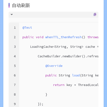
自动刷新
1
@Test
2
public
void
whenTTL_thenRefresh
()
throws
 Exe
3
    LoadingCache<String, String> cache =
4
        CacheBuilder.newBuilder().refreshAft
5
@Override
6
public
 String 
load
(String key)
{
7
return
 key + ThreadLocalRand
8
            }
9
        });