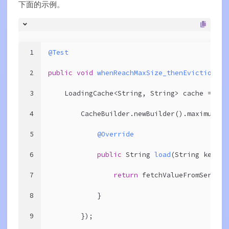
下面的示例。
1
@Test
2
public
void
whenReachMaxSize_thenEviction
()
3
    LoadingCache<String, String> cache =
4
        CacheBuilder.newBuilder().maximumSiz
5
@Override
6
public
 String 
load
(String key)
{
7
return
 fetchValueFromServer(
8
            }
9
        });