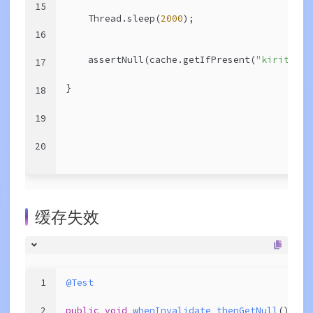
15
    Thread.sleep(
2000
);
16
    assertNull(cache.getIfPresent(
"kirito"
))
17
}
18
19
20
缓存失效
1
@Test
2
public
void
whenInvalidate_thenGetNull
()
thr