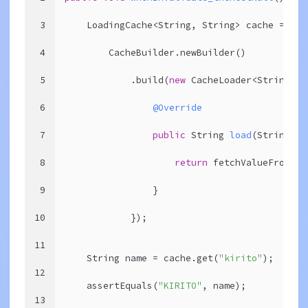
3
    LoadingCache<String, String> cache =
4
        CacheBuilder.newBuilder()
5
            .build(
new
 CacheLoader<String, S
6
@Override
7
public
 String 
load
(String ke
8
return
 fetchValueFromSer
9
                }
10
            });
11
    String name = cache.get(
"kirito"
);
12
    assertEquals(
"KIRITO"
, name);
13