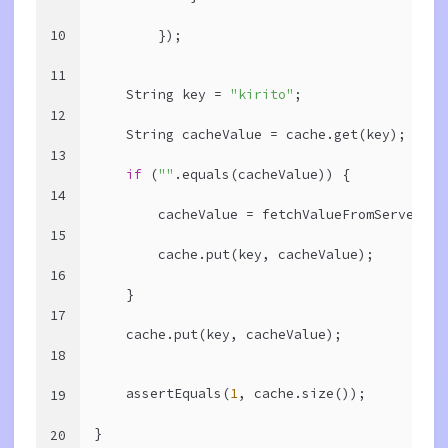
10
        });
11
    String key = 
"kirito"
;
12
    String cacheValue = cache.get(key);
13
if
 (
""
.equals(cacheValue)) {
14
        cacheValue = fetchValueFromServer(ke
15
        cache.put(key, cacheValue);
16
    }
17
    cache.put(key, cacheValue);
18
    assertEquals(
1
, cache.size());
19
}
20