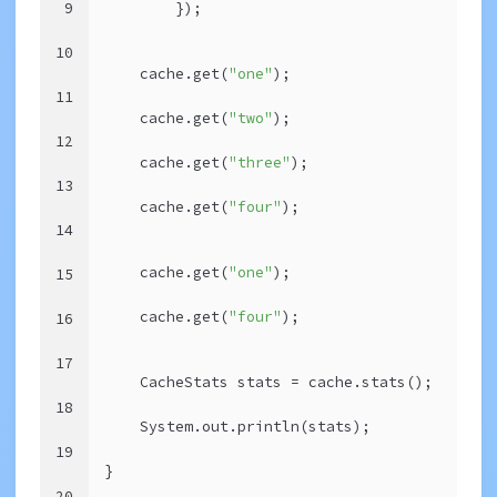
9
        });
10
    cache.get(
"one"
);
11
    cache.get(
"two"
);
12
    cache.get(
"three"
);
13
    cache.get(
"four"
);
14
    cache.get(
"one"
);
15
    cache.get(
"four"
);
16
17
    CacheStats stats = cache.stats();
18
    System.out.println(stats);
19
}
20