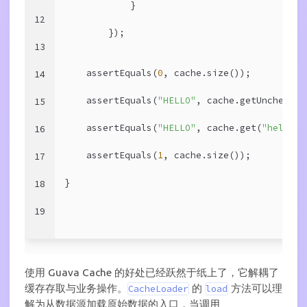
            }
12
        });
13
    assertEquals(
0
, cache.size());
14
    assertEquals(
"HELLO"
, cache.getUnchecked
15
    assertEquals(
"HELLO"
, cache.get(
"hello"
)
16
    assertEquals(
1
, cache.size());
17
}
18
19
使用 Guava Cache 的好处已经跃然于纸上了，它解耦了
缓存存取与业务操作。
的
方法可以理
CacheLoader
load
解为从数据源加载原始数据的入口，当调用