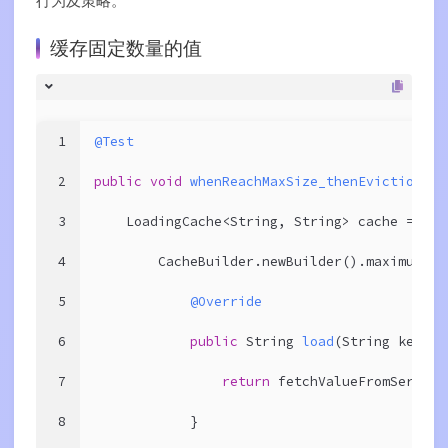
行为及策略。
缓存固定数量的值
1
@Test
2
public
void
whenReachMaxSize_thenEviction
()
3
    LoadingCache<String, String> cache =
4
        CacheBuilder.newBuilder().maximumSiz
5
@Override
6
public
 String 
load
(String key)
{
7
return
 fetchValueFromServer(
8
            }