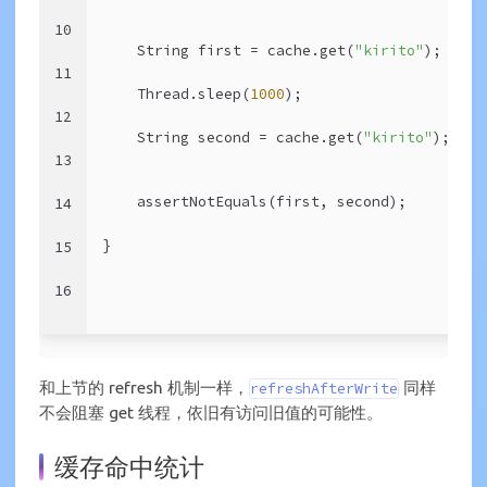
10
    String first = cache.get(
"kirito"
);
11
    Thread.sleep(
1000
);
12
    String second = cache.get(
"kirito"
);
13
    assertNotEquals(first, second);
14
}
15
16
和上节的 refresh 机制一样，
同样
refreshAfterWrite
不会阻塞 get 线程，依旧有访问旧值的可能性。
缓存命中统计