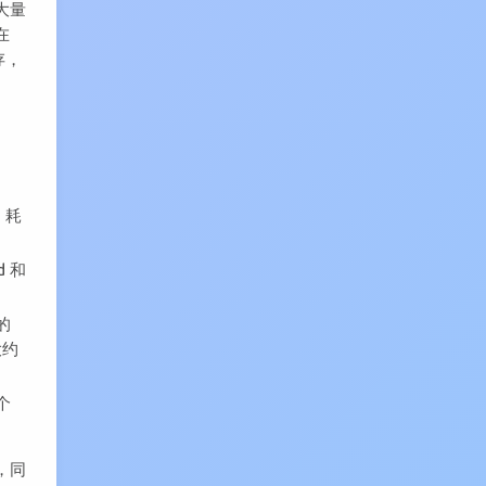
大量
在
存，
，耗
d 和
的
大约
个
，同