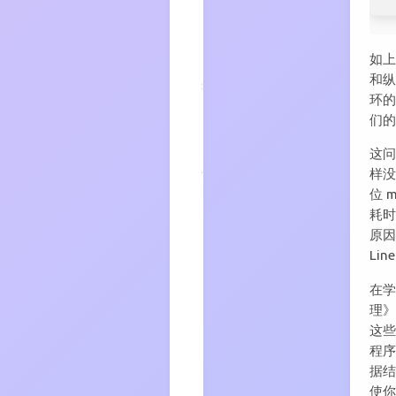
中实
现字
节填
如
充
和
8
Java7
环
中实
现字
们
节填
充
这问
样没
9
Java8
中实
位 
现字
耗时
节填
充
原因
Lin
10
一
些
在
最
佳
理
实
这些
践
程
11
面
据结
试
使你
题