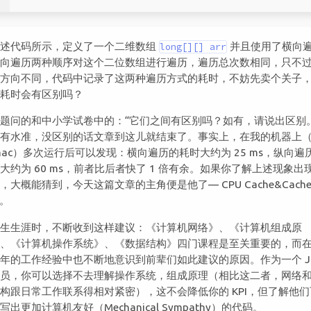
上述代码所示，定义了一个二维数组
并且使用了横向
long[][] arr
纵向遍历两种顺序对这个二位数组进行遍历，遍历总次数相同，只不
的方向不同，代码中记录了这两种遍历方式的耗时，不妨先卖个关子
的耗时会有区别吗？
题问的和中小学试卷中的：“它们之间有区别吗？如有，请说出区别
有水准，没区别的话文章到这儿就结束了。事实上，在我的机器上（
mac）多次运行后可以发现：横向遍历的耗时大约为 25 ms，纵向遍
大约为 60 ms，前者比后者快了 1 倍有余。如果你了解上述现象出
，大概能猜到，今天这篇文章的主角便是他了— CPU Cache&Cach
e。
学生生涯时，不断收到这样建议：《计算机网络》、《计算机组成原
》、《计算机操作系统》、《数据结构》四门课程是至关重要的，而
年的工作经验中也不断地意识到前辈们如此建议的原因。作为一个 Ja
序员，你可以选择不去理解操作系统，组成原理（相比这二者，网络
构跟日常工作联系得相对紧密），这不会降低你的 KPI，但了解他
写出更加计算机友好（Mechanical Sympathy）的代码。