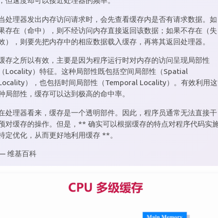
，但速度却可以接近处理器的频率。
当处理器发出内存访问请求时，会先查看缓存内是否有请求数据。如
果存在（命中），则不经访问内存直接返回该数据；如果不存在（失
效），则要先把内存中的相应数据载入缓存，再将其返回处理器。
缓存之所以有效，主要是因为程序运行时对内存的访问呈现局部性
（Locality）特征。这种局部性既包括空间局部性（Spatial
Locality），也包括时间局部性（Temporal Locality）。有效利用这
种局部性，缓存可以达到极高的命中率。
在处理器看来，缓存是一个透明部件。因此，程序员通常无法直接干
预对缓存的操作。但是，** 确实可以根据缓存的特点对程序代码实
特定优化，从而更好地利用缓存 **。
— 维基百科