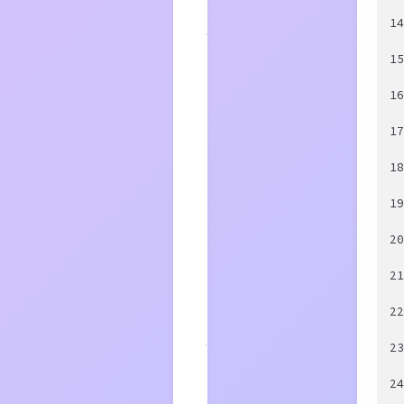
存？
1
3
为什
么需
1
要有
CPU
高速
1
缓
存？
1
4
为什
么需
1
要有
CPU
1
多级
缓
2
存？
5
什么是
2
缓存行
(Cache
2
Line)？
6
伪
2
共
享
2
7
Java6