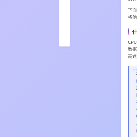
扩
下
展
将他
12
参
考
资
什
料
CP
数据
高