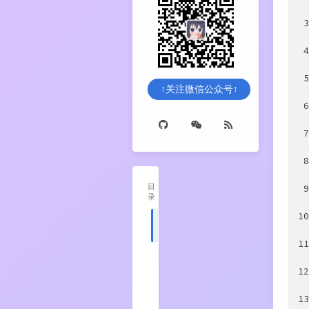
↑关注微信公众号↑
目
录
1
1
引
言
1
2
什么
是
1
CPU
高速
1
缓