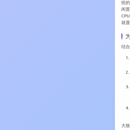
统的
闲置
CP
就
结合
大致