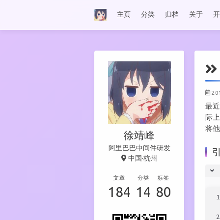
主页
分类
归档
关于
开
20
最
际
将他
徐靖峰
阿里巴巴中间件研发
中国·杭州
文章
分类
标签
184
14
80