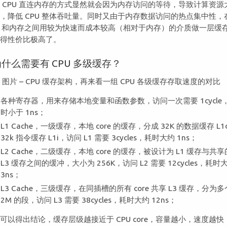
 CPU 直连内存的方式显然就会因为内存访问的等待，导致计算资源
，降低 CPU 整体吞吐量。同时又由于内存数据访问的热点集中性，
U 和内存之间用较为快速而成本较高（相对于内存）的介质做一层缓
显得性价比极高了。
为什么需要有 CPU 多级缓存？
 图片 – CPU 缓存架构，再来看一组 CPU 各级缓存存取速度的对比
各种寄存器，用来存储本地变量和函数参数，访问一次需要 1cycle
时小于 1ns；
L1 Cache，一级缓存，本地 core 的缓存，分成 32K 的数据缓存 L1
32k 指令缓存 L1i，访问 L1 需要 3cycles，耗时大约 1ns；
L2 Cache，二级缓存，本地 core 的缓存，被设计为 L1 缓存与共享
L3 缓存之间的缓冲，大小为 256K，访问 L2 需要 12cycles，耗时
3ns；
L3 Cache，三级缓存，在同插槽的所有 core 共享 L3 缓存，分为多
2M 的段，访问 L3 需要 38cycles，耗时大约 12ns；
可以得出结论，缓存层级越接近于 CPU core，容量越小，速度越快