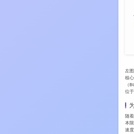
左图
核
（B
位于
随着
本限
速