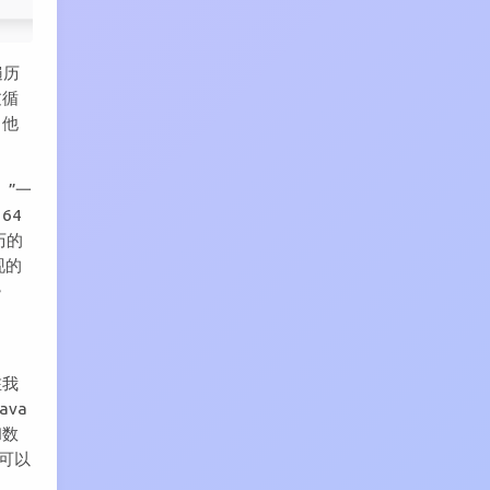
遍历
过循
，他
。”一
64
历的
现的
e
在我
va
和数
们可以