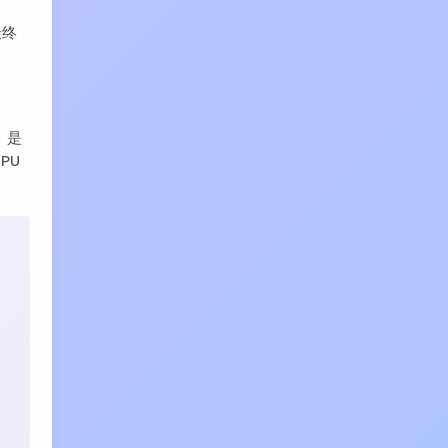
最终
）是
PU