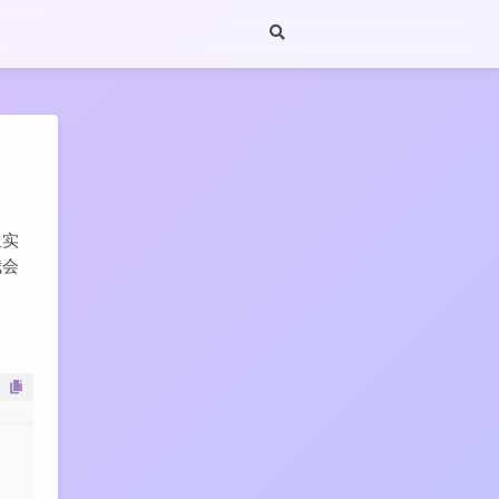
但实
我会