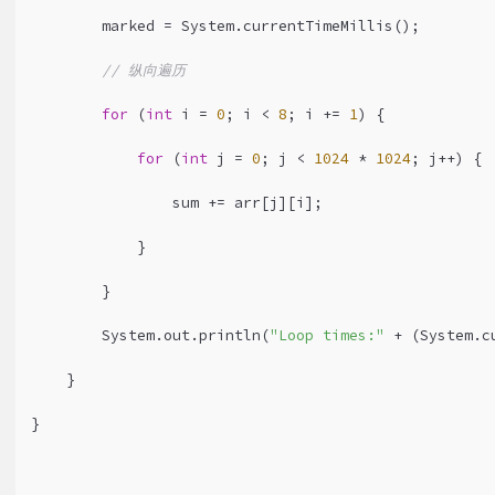
        marked = System.currentTimeMillis();
4
// 纵向遍历
5
for
 (
int
 i = 
0
; i < 
8
; i += 
1
) {
6
for
 (
int
 j = 
0
; j < 
1024
 * 
1024
; j++) {
7
                sum += arr[j][i];
8
            }
9
        }
0
        System.out.println(
"Loop times:"
 + (System.c
1
    }
2
}
3
4