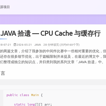
源项目
JAVA 拾遗 — CPU Cache 与缓存行
18-07-21
2026-05-21
JAVA
28 分钟读完 (大约4160个字)
近的两篇文章，介绍了我参加的中间件比赛中一些相对重要的优化，
上还存在很多细节优化，出于篇幅限制并未提及，在最近的博文中，
们整理成独立的知识点，并归类到我的系列文章「JAVA 拾遗」中。
引言
1
public
class
Main
{
2
static
long
[][] arr;