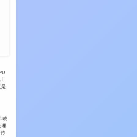
PU
线上
就是
和成
处理
下传