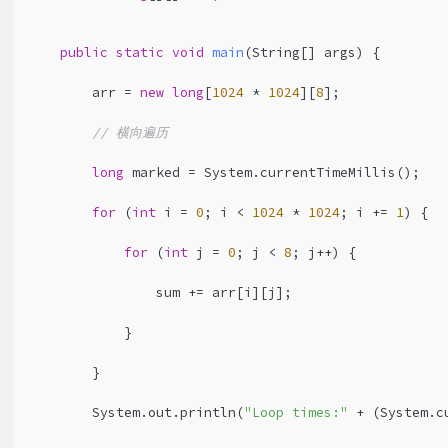
3
public
static
void
main
(String[] args)
{
4
        arr = 
new
long
[
1024
 * 
1024
][
8
];
5
// 横向遍历
6
long
 marked = System.currentTimeMillis();
7
for
 (
int
 i = 
0
; i < 
1024
 * 
1024
; i += 
1
) {
8
for
 (
int
 j = 
0
; j < 
8
; j++) {
9
                sum += arr[i][j];
0
            }
1
        }
2
        System.out.println(
"Loop times:"
 + (System.c
3