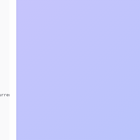
urrentTimeMillis() - marked)+ 
"ms"
);