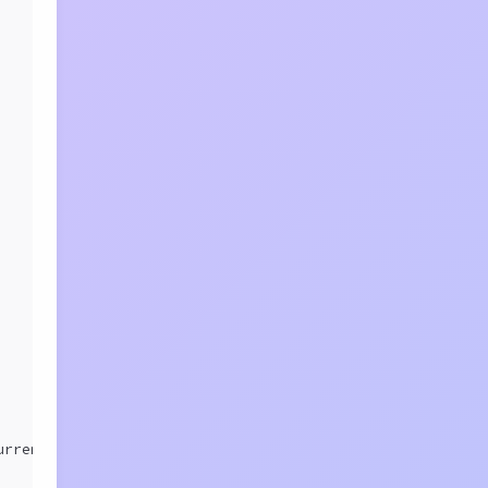
urrentTimeMillis() - marked)+ 
"ms"
);