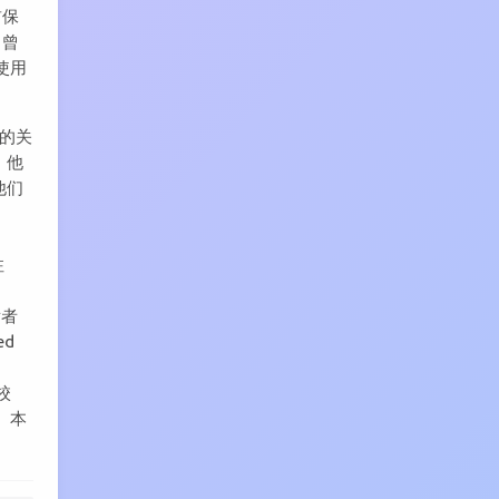
前保
，曾
使用
之间的关
，他
他们
库
注
发者
ed
而
动校
。本