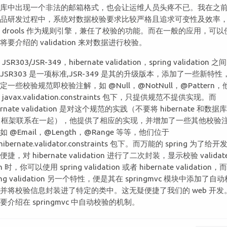
据库中出现一个非法的邮箱格式，也会让运维人员头疼不已。我在之
产品研发过程中，系统对数据校验要求比较严格且追求可变性及效率
 drools 作为规则引擎，兼任了校验的功能。而在一般的应用，可以
将要介绍的 validation 来对数据进行校验。
JSR303/JSR-349，hibernate validation，spring validation 
JSR303 是一项标准,JSR-349 是其的升级版本，添加了一些新特性
定一些校验规范即校验注解，如 @Null，@NotNull，@Pattern，
javax.validation.constraints 包下，只提供规范不提供实现。而
ernate validation 是对这个规范的实践（不要将 hibernate 和数据
m 框架联系在一起），他提供了相应的实现，并增加了一些其他校验
如 @Email，@Length，@Range 等等，他们位于
.hibernate.validator.constraints 包下。而万能的 spring 为了给开
捷，对 hibernate validation 进行了二次封装，显示校验 validat
n 时，你可以使用 spring validation 或者 hibernate validation，
ring validation 另一个特性，便是其在 springmvc 模块中添加了自
并将校验信息封装进了特定的类中。这无疑便捷了我们的 web 开发
要介绍在 springmvc 中自动校验的机制。