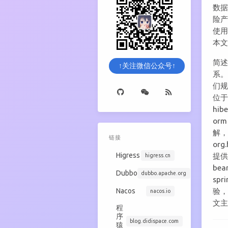
数
险
使用
本文
简述 
↑关注微信公众号↑
系。
们规
位于 
hib
or
解，
链接
org
Higress
提供便
higress.cn
bea
Dubbo
dubbo.apache.org
sp
验，
Nacos
nacos.io
文主
程
序
blog.didispace.com
猿