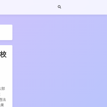
端校
大部
校
违法
如果