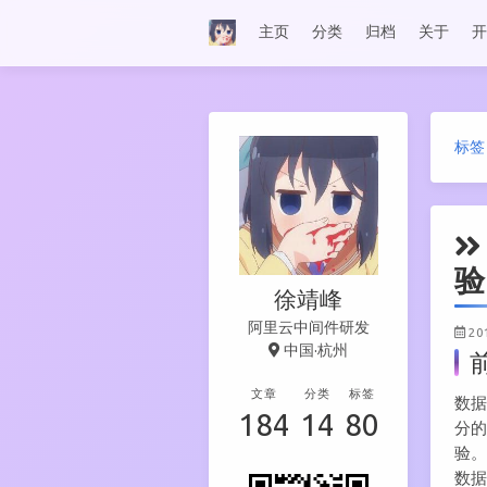
主页
分类
归档
关于
开
标签
验
徐靖峰
阿里云中间件研发
20
中国·杭州
文章
分类
标签
数据
184
14
80
分
验。
数