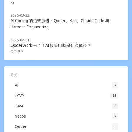
AI
2026-03-22
AI Coding 的范式演进：Qoder、Kiro、Claude Code 与
Harness Engineering
2026-02-01
QoderWork 来了！AI 接管电脑是什么体验？
QODER
分类
AI
5
JAVA
24
Java
7
Nacos
5
Qoder
1