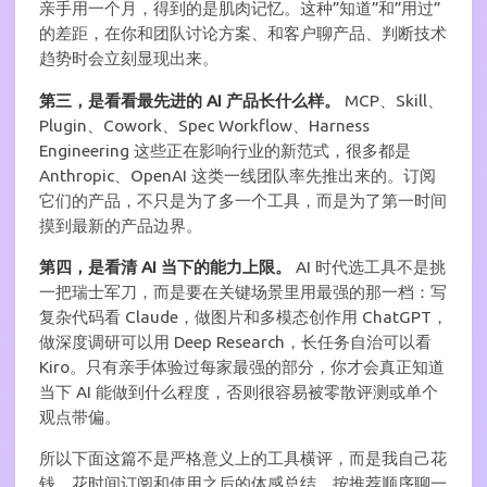
亲手用一个月，得到的是肌肉记忆。这种”知道”和”用过”
的差距，在你和团队讨论方案、和客户聊产品、判断技术
趋势时会立刻显现出来。
第三，是看看最先进的 AI 产品长什么样。
MCP、Skill、
Plugin、Cowork、Spec Workflow、Harness
Engineering 这些正在影响行业的新范式，很多都是
Anthropic、OpenAI 这类一线团队率先推出来的。订阅
它们的产品，不只是为了多一个工具，而是为了第一时间
摸到最新的产品边界。
第四，是看清 AI 当下的能力上限。
AI 时代选工具不是挑
一把瑞士军刀，而是要在关键场景里用最强的那一档：写
复杂代码看 Claude，做图片和多模态创作用 ChatGPT，
做深度调研可以用 Deep Research，长任务自治可以看
Kiro。只有亲手体验过每家最强的部分，你才会真正知道
当下 AI 能做到什么程度，否则很容易被零散评测或单个
观点带偏。
所以下面这篇不是严格意义上的工具横评，而是我自己花
钱、花时间订阅和使用之后的体感总结。按推荐顺序聊一