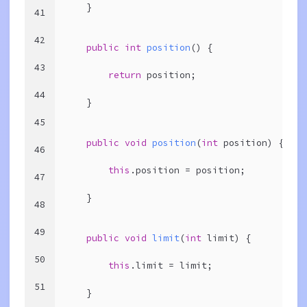
    }
41
42
public
int
position
()
{
43
return
 position;
44
    }
45
public
void
position
(
int
 position)
{
46
this
.position = position;
47
    }
48
49
public
void
limit
(
int
 limit)
{
50
this
.limit = limit;
51
    }