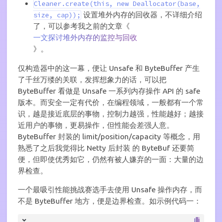
Cleaner.create(this, new Deallocator(base,
设置堆外内存的回收器，不详细介绍
size, cap));
了，可以参考我之前的文章《
一文探讨堆外内存的监控与回收
》。
仅构造器中的这一幕，便让 Unsafe 和 ByteBuffer 产生
了千丝万缕的关联，发挥想象力的话，可以把
ByteBuffer 看做是 Unsafe 一系列内存操作 API 的 safe
版本。而安全一定有代价，在编程领域，一般都有一个常
识，越是接近底层的事物，控制力越强，性能越好；越接
近用户的事物，更易操作，但性能会差强人意。
ByteBuffer 封装的 limit/position/capacity 等概念，用
熟悉了之后我觉得比 Netty 后封装 的 ByteBuf 还要简
便，但即使优秀如它，仍然有被人嫌弃的一面：大量的边
界检查。
一个最吸引性能挑战赛选手去使用 Unsafe 操作内存，而
不是 ByteBuffer 地方，便是边界检查。如示例代码一：