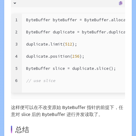
1
ByteBuffer byteBuffer = ByteBuffer.allocateDi
2
ByteBuffer duplicate = byteBuffer.duplicate()
3
duplicate.limit(
512
);
4
duplicate.position(
256
);
5
ByteBuffer slice = duplicate.slice();
6
// use slice
这样便可以在不改变原始 ByteBuffer 指针的前提下，任
意对 slice 后的 ByteBuffer 进行并发读取了。
总结