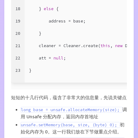
18
    } 
else
 {
19
        address = base;
20
    }
21
    cleaner = Cleaner.create(
this
, 
new
 Deall
22
    att = 
null
;
23
}
短短的十几行代码，蕴含了非常大的信息量，先说关键点
调
long base = unsafe.allocateMemory(size);
用 Unsafe 分配内存，返回内存首地址
初
unsafe.setMemory(base, size, (byte) 0);
始化内存为 0。这一行我们放在下节做重点介绍。