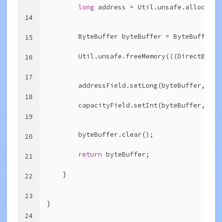
long
 address = Util.unsafe.allocateM
14
        ByteBuffer byteBuffer = ByteBuffer.a
15
        Util.unsafe.freeMemory(((DirectBuffe
16
17
        addressField.setLong(byteBuffer, add
18
        capacityField.setInt(byteBuffer, cap
19
        byteBuffer.clear();
20
return
 byteBuffer;
21
    }
22
23
}
24