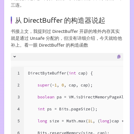
三连。
从 DirectBuffer 的构造器说起
书接上文，我提到过 DirectBuffer 开辟的堆外内存其实
就是通过 Unsafe 分配的，但没有详细介绍，今天就给他
补上。看一眼 DirectBuffer 的构造函数
1
DirectByteBuffer(
int
 cap) {                 
2
super
(-
1
, 
0
, cap, cap);
3
boolean
 pa = VM.isDirectMemoryPageAligne
4
int
 ps = Bits.pageSize();
5
long
 size = Math.max(
1L
, (
long
)cap + (pa
6
    Bits.reserveMemory(size, cap);