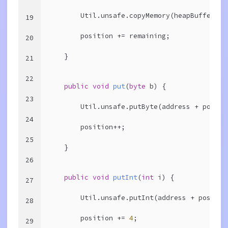
        Util.unsafe.copyMemory(heapBuffer.ar
19
        position += remaining;
20
    }
21
22
public
void
put
(
byte
 b)
{
23
        Util.unsafe.putByte(address + positi
24
        position++;
25
    }
26
public
void
putInt
(
int
 i)
{
27
        Util.unsafe.putInt(address + positio
28
        position += 
4
;
29