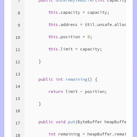
public
UnsafeByteBuffer
(
int
 capacity)
{
7
this
.capacity = capacity;
8
this
.address = Util.unsafe.allocateM
9
this
.position = 
0
;
10
this
.limit = capacity;
11
    }
12
13
public
int
remaining
()
{
14
return
 limit - position;
15
    }
16
public
void
put
(ByteBuffer heapBuffer)
{
17
int
 remaining = heapBuffer.remaining
18