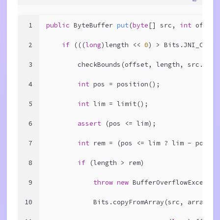
1
public
 ByteBuffer 
put
(
byte
[] src, 
int
 offset
2
if
 (((
long
)length << 
0
) > Bits.JNI_COPY_
3
        checkBounds(offset, length, src.leng
4
int
 pos = position();
5
int
 lim = limit();
6
assert
 (pos <= lim);
7
int
 rem = (pos <= lim ? lim - pos : 
8
if
 (length > rem)
9
throw
new
 BufferOverflowExceptio
10
            Bits.copyFromArray(src, arrayBas