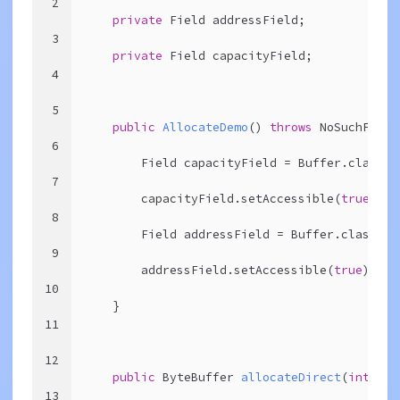
2
private
 Field addressField;
3
private
 Field capacityField;
4
5
public
AllocateDemo
()
throws
 NoSuchField
6
        Field capacityField = Buffer.class.g
7
        capacityField.setAccessible(
true
);
8
        Field addressField = Buffer.class.ge
9
        addressField.setAccessible(
true
);
10
    }
11
12
public
 ByteBuffer 
allocateDirect
(
int
 cap
13