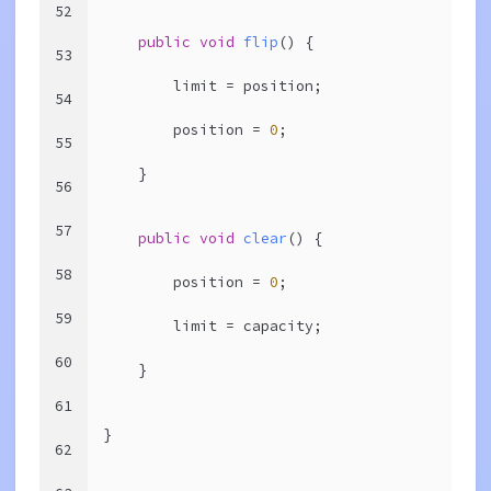
52
public
void
flip
()
{
53
        limit = position;
54
        position = 
0
;
55
    }
56
57
public
void
clear
()
{
58
        position = 
0
;
59
        limit = capacity;
60
    }
61
}
62