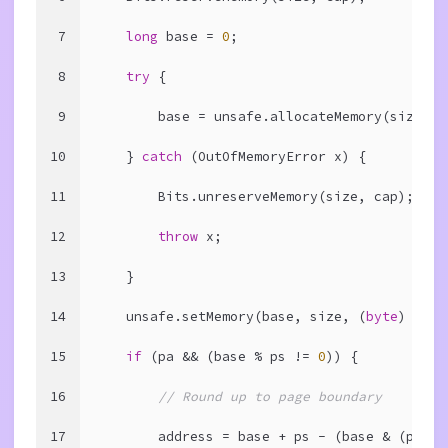
7
long
 base = 
0
;
8
try
 {
9
        base = unsafe.allocateMemory(size);
10
    } 
catch
 (OutOfMemoryError x) {
11
        Bits.unreserveMemory(size, cap);
12
throw
 x;
13
    }
14
    unsafe.setMemory(base, size, (
byte
) 
0
);
15
if
 (pa && (base % ps != 
0
)) {
16
// Round up to page boundary
17
        address = base + ps - (base & (ps - 