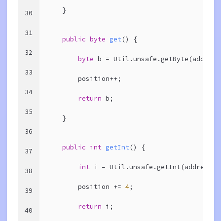
    }
30
31
public
byte
get
()
{
32
byte
 b = Util.unsafe.getByte(address
33
        position++;
34
return
 b;
35
    }
36
public
int
getInt
()
{
37
int
 i = Util.unsafe.getInt(address +
38
        position += 
4
;
39
return
 i;
40