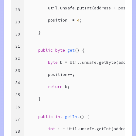
        Util.unsafe.putInt(address + positio
28
        position += 
4
;
29
    }
30
31
public
byte
get
()
{
32
byte
 b = Util.unsafe.getByte(address
33
        position++;
34
return
 b;
35
    }
36
public
int
getInt
()
{
37
int
 i = Util.unsafe.getInt(address +
38