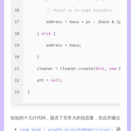
16
// Round up to page boundary
17
        address = base + ps - (base & (ps - 
18
    } 
else
 {
19
        address = base;
20
    }
21
    cleaner = Cleaner.create(
this
, 
new
 Deall
22
    att = 
null
;
23
}
短短的十几行代码，蕴含了非常大的信息量，先说关键点
调
long base = unsafe.allocateMemory(size);