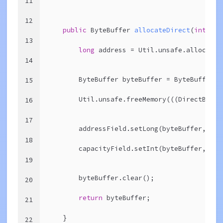
11
12
public
 ByteBuffer 
allocateDirect
(
int
 cap
13
long
 address = Util.unsafe.allocateM
14
        ByteBuffer byteBuffer = ByteBuffer.a
15
        Util.unsafe.freeMemory(((DirectBuffe
16
17
        addressField.setLong(byteBuffer, add
18
        capacityField.setInt(byteBuffer, cap
19
        byteBuffer.clear();
20
return
 byteBuffer;
21
    }
22