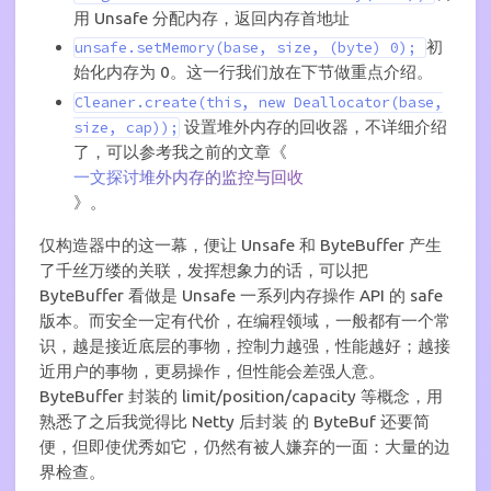
用 Unsafe 分配内存，返回内存首地址
初
unsafe.setMemory(base, size, (byte) 0);
始化内存为 0。这一行我们放在下节做重点介绍。
Cleaner.create(this, new Deallocator(base,
设置堆外内存的回收器，不详细介绍
size, cap));
了，可以参考我之前的文章《
一文探讨堆外内存的监控与回收
》。
仅构造器中的这一幕，便让 Unsafe 和 ByteBuffer 产生
了千丝万缕的关联，发挥想象力的话，可以把
ByteBuffer 看做是 Unsafe 一系列内存操作 API 的 safe
版本。而安全一定有代价，在编程领域，一般都有一个常
识，越是接近底层的事物，控制力越强，性能越好；越接
近用户的事物，更易操作，但性能会差强人意。
ByteBuffer 封装的 limit/position/capacity 等概念，用
熟悉了之后我觉得比 Netty 后封装 的 ByteBuf 还要简
便，但即使优秀如它，仍然有被人嫌弃的一面：大量的边
界检查。