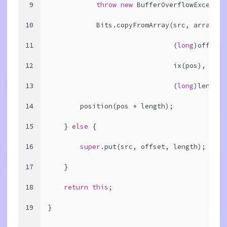
9
throw
new
 BufferOverflowExceptio
10
            Bits.copyFromArray(src, arrayBas
11
                               (
long
)offset 
12
                               ix(pos),
13
                               (
long
)length 
14
        position(pos + length);
15
    } 
else
 {
16
super
.put(src, offset, length);
17
    }
18
return
this
;
19
}