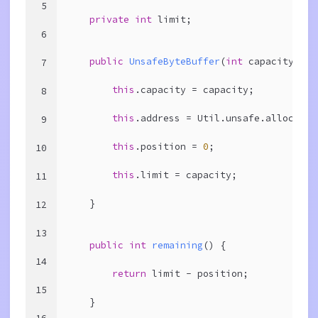
5
private
int
 limit;
6
public
UnsafeByteBuffer
(
int
 capacity)
{
7
this
.capacity = capacity;
8
this
.address = Util.unsafe.allocateM
9
this
.position = 
0
;
10
this
.limit = capacity;
11
    }
12
13
public
int
remaining
()
{
14
return
 limit - position;
15
    }