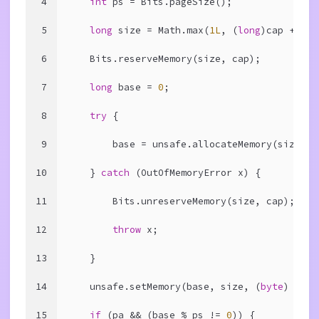
4
int
 ps = Bits.pageSize();
5
long
 size = Math.max(
1L
, (
long
)cap + (pa
6
    Bits.reserveMemory(size, cap);
7
long
 base = 
0
;
8
try
 {
9
        base = unsafe.allocateMemory(size);
10
    } 
catch
 (OutOfMemoryError x) {
11
        Bits.unreserveMemory(size, cap);
12
throw
 x;
13
    }
14
    unsafe.setMemory(base, size, (
byte
) 
0
);
15
if
 (pa && (base % ps != 
0
)) {