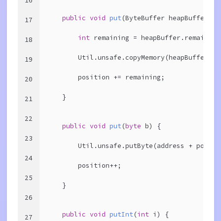
16
public
void
put
(ByteBuffer heapBuffer)
{
17
int
 remaining = heapBuffer.remaining
18
        Util.unsafe.copyMemory(heapBuffer.ar
19
        position += remaining;
20
    }
21
22
public
void
put
(
byte
 b)
{
23
        Util.unsafe.putByte(address + positi
24
        position++;
25
    }
26
public
void
putInt
(
int
 i)
{
27