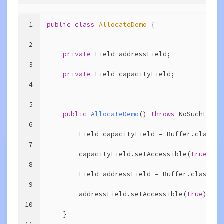
1
public
class
AllocateDemo
{
2
private
 Field addressField;
3
private
 Field capacityField;
4
5
public
AllocateDemo
()
throws
 NoSuchField
6
        Field capacityField = Buffer.class.g
7
        capacityField.setAccessible(
true
);
8
        Field addressField = Buffer.class.ge
9
        addressField.setAccessible(
true
);
10
    }