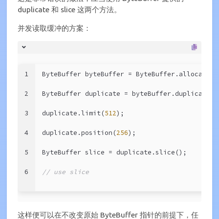
duplicate 和 slice 这两个方法。
并发读取缓冲的方案：
1
ByteBuffer byteBuffer = ByteBuffer.allocateDi
2
ByteBuffer duplicate = byteBuffer.duplicate()
3
duplicate.limit(
512
);
4
duplicate.position(
256
);
5
ByteBuffer slice = duplicate.slice();
6
// use slice
这样便可以在不改变原始 ByteBuffer 指针的前提下，任