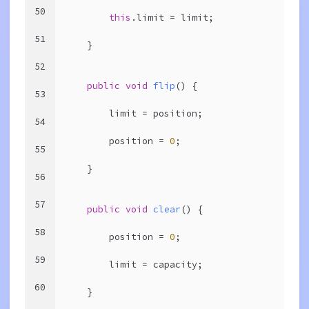
50
this
.limit = limit;
51
    }
52
public
void
flip
()
{
53
        limit = position;
54
        position = 
0
;
55
    }
56
57
public
void
clear
()
{
58
        position = 
0
;
59
        limit = capacity;
60
    }