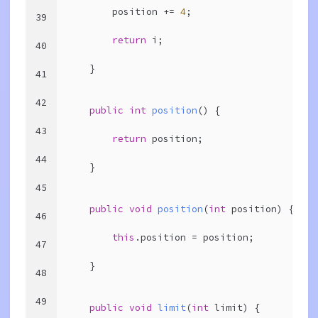
        position += 
4
;
39
return
 i;
40
    }
41
42
public
int
position
()
{
43
return
 position;
44
    }
45
public
void
position
(
int
 position)
{
46
this
.position = position;
47
    }
48
49
public
void
limit
(
int
 limit)
{