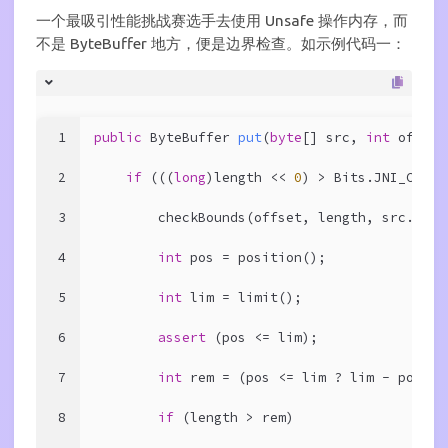
一个最吸引性能挑战赛选手去使用 Unsafe 操作内存，而
不是 ByteBuffer 地方，便是边界检查。如示例代码一：
1
public
 ByteBuffer 
put
(
byte
[] src, 
int
 offset
2
if
 (((
long
)length << 
0
) > Bits.JNI_COPY_
3
        checkBounds(offset, length, src.leng
4
int
 pos = position();
5
int
 lim = limit();
6
assert
 (pos <= lim);
7
int
 rem = (pos <= lim ? lim - pos : 
8
if
 (length > rem)