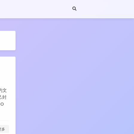
的文
自己封
IO
更多