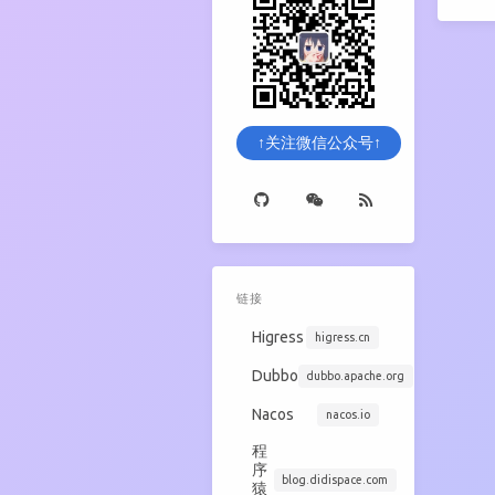
↑关注微信公众号↑
链接
Higress
higress.cn
Dubbo
dubbo.apache.org
Nacos
nacos.io
程
序
blog.didispace.com
猿