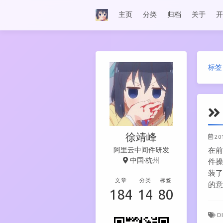
主页
分类
归档
关于
开
标签
徐靖峰
20
阿里云中间件研发
在前
中国·杭州
件操
装了
文章
分类
标签
的
184
14
80
D